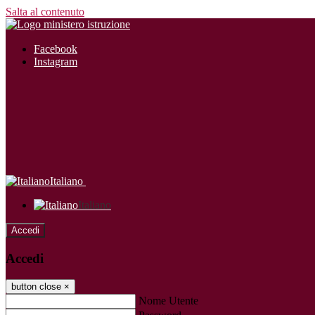
Salta al contenuto
Facebook
Instagram
Italiano
Italiano
Accedi
Accedi
button close
×
Nome Utente