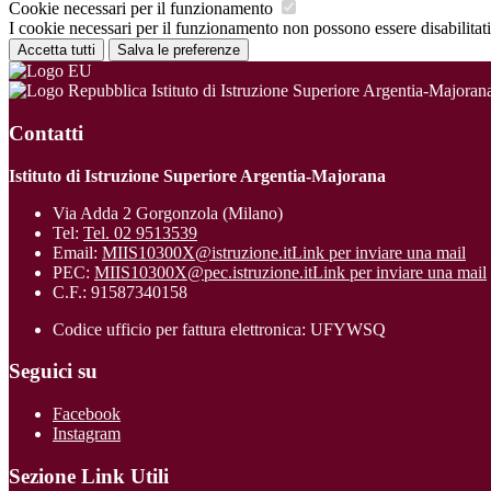
Cookie necessari per il funzionamento
I cookie necessari per il funzionamento non possono essere disabilitati.
Accetta tutti
Salva le preferenze
Istituto di Istruzione Superiore Argentia-Majoran
Contatti
Istituto di Istruzione Superiore Argentia-Majorana
Via Adda 2 Gorgonzola (Milano)
Tel:
Tel. 02 9513539
Email:
MIIS10300X@istruzione.it
Link per inviare una mail
PEC:
MIIS10300X@pec.istruzione.it
Link per inviare una mail
C.F.: 91587340158
Codice ufficio per fattura elettronica: UFYWSQ
Seguici su
Facebook
Instagram
Sezione Link Utili