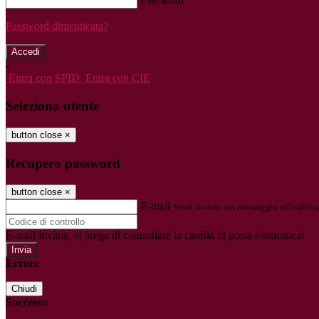
Password
Password dimenticata?
-
Entra con SPID
Entra con CIE
Seleziona utente
button close
×
Recupero password
button close
×
E-mail
Verrà inviato un messaggio all'indirizz
E-mail inviata, si prega di controllare la casella di posta elettronica!
Errore
Chiudi
Successo