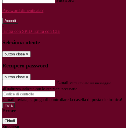
Password
Password dimenticata?
-
Entra con SPID
Entra con CIE
Seleziona utente
button close
×
Recupero password
button close
×
E-mail
Verrà inviato un messaggio
all'indirizzo indicato con le istruzioni necessarie.
E-mail inviata, si prega di controllare la casella di posta elettronica!
Errore
Chiudi
Successo