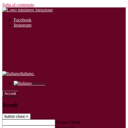
Salta al contenuto
Facebook
Instagram
Italiano
Italiano
Accedi
Accedi
button close
×
Nome Utente