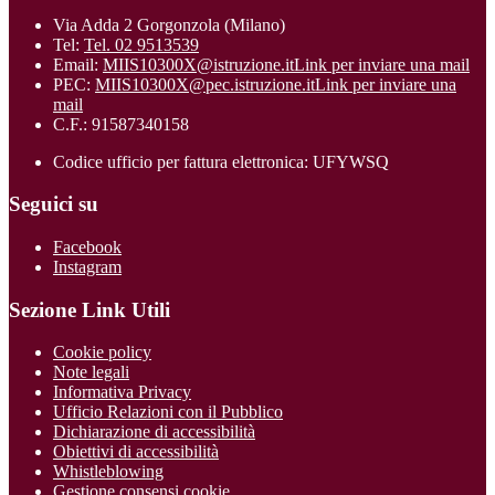
Via Adda 2 Gorgonzola (Milano)
Tel:
Tel. 02 9513539
Email:
MIIS10300X@istruzione.it
Link per inviare una mail
PEC:
MIIS10300X@pec.istruzione.it
Link per inviare una
mail
C.F.: 91587340158
Codice ufficio per fattura elettronica: UFYWSQ
Seguici su
Facebook
Instagram
Sezione Link Utili
Cookie policy
Note legali
Informativa Privacy
Ufficio Relazioni con il Pubblico
Dichiarazione di accessibilità
Obiettivi di accessibilità
Whistleblowing
Gestione consensi cookie