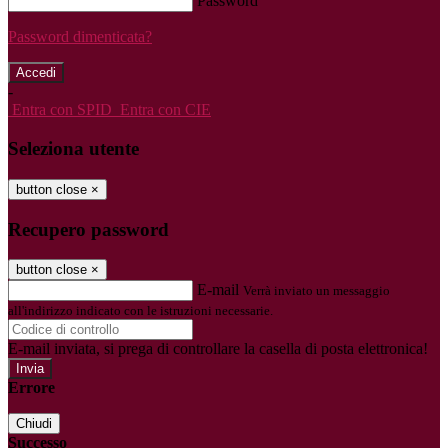
Password
Password dimenticata?
-
Entra con SPID
Entra con CIE
Seleziona utente
button close
×
Recupero password
button close
×
E-mail
Verrà inviato un messaggio
all'indirizzo indicato con le istruzioni necessarie.
E-mail inviata, si prega di controllare la casella di posta elettronica!
Errore
Chiudi
Successo