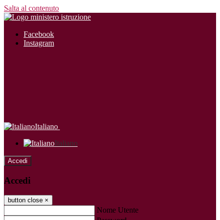
Salta al contenuto
Facebook
Instagram
Italiano
Italiano
Accedi
Accedi
button close
×
Nome Utente