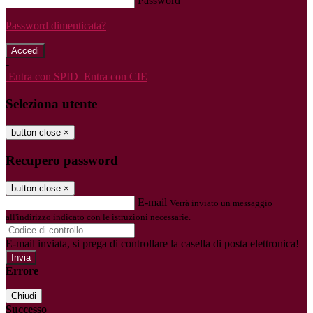
Password
Password dimenticata?
-
Entra con SPID
Entra con CIE
Seleziona utente
button close
×
Recupero password
button close
×
E-mail
Verrà inviato un messaggio
all'indirizzo indicato con le istruzioni necessarie.
E-mail inviata, si prega di controllare la casella di posta elettronica!
Errore
Chiudi
Successo