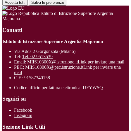
Accetta tutti
Salva le preferenze
Istituto di Istruzione Superiore Argentia-
Majorana
Contatti
Istituto di Istruzione Superiore Argentia-Majorana
Via Adda 2 Gorgonzola (Milano)
Tel:
Tel. 02 9513539
Email:
MIIS10300X@istruzione.it
Link per inviare una mail
PEC:
MIIS10300X@pec.istruzione.it
Link per inviare una
mail
C.F.: 91587340158
Codice ufficio per fattura elettronica: UFYWSQ
Seguici su
Facebook
Instagram
Sezione Link Utili