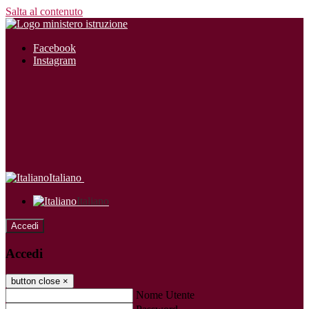
Salta al contenuto
Facebook
Instagram
Italiano
Italiano
Accedi
Accedi
button close
×
Nome Utente