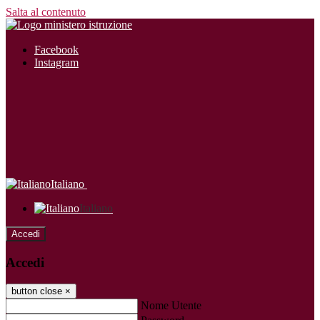
Salta al contenuto
Facebook
Instagram
Italiano
Italiano
Accedi
Accedi
button close
×
Nome Utente