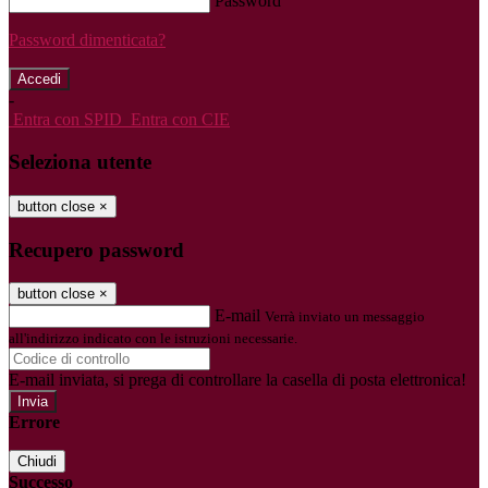
Password
Password dimenticata?
-
Entra con SPID
Entra con CIE
Seleziona utente
button close
×
Recupero password
button close
×
E-mail
Verrà inviato un messaggio
all'indirizzo indicato con le istruzioni necessarie.
E-mail inviata, si prega di controllare la casella di posta elettronica!
Errore
Chiudi
Successo