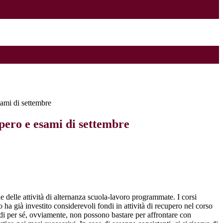
sami di settembre
pero e esami di settembre
 delle attività di alternanza scuola-lavoro programmate. I corsi
o ha già investito considerevoli fondi in attività di recupero nel corso
 di per sé, ovviamente, non possono bastare per affrontare con