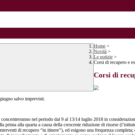
Home
>
Novità
>
Le notizie
>
Corsi di recupero e e
Corsi di recu
 giugno salvo imprevisti.
 concentreranno nel periodo dal 9 al 13/14 luglio 2018 in considerazione
la prima alla quarta a causa della crescente riduzione di risorse (l’istitut
interventi di recupero “in itinere”), ed esigono una frequenza completa;