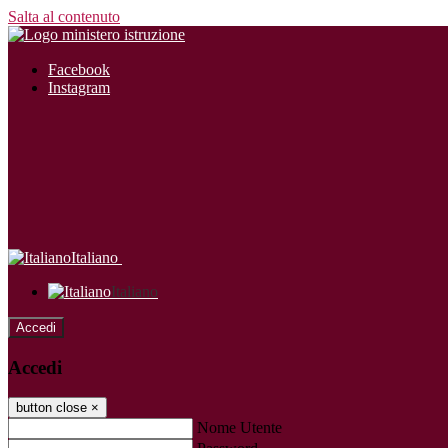
Salta al contenuto
Facebook
Instagram
Italiano
Italiano
Accedi
Accedi
button close
×
Nome Utente