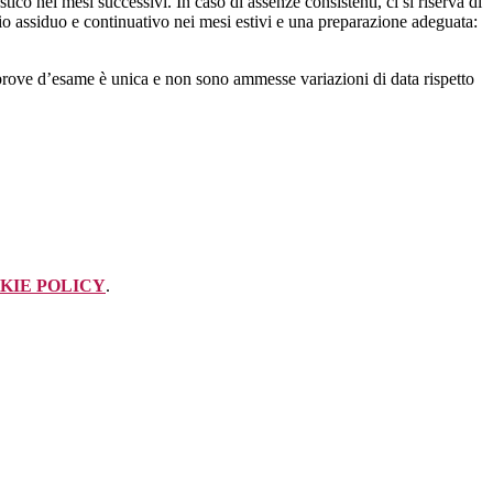
o nei mesi successivi. In caso di assenze consistenti, ci si riserva di
udio assiduo e continuativo nei mesi estivi e una preparazione adeguata:
le prove d’esame è unica e non sono ammesse variazioni di data rispetto
KIE POLICY
.