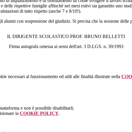
 di inquadramento e di orientamento su come svolgere il lavoro scolastic
 e delle rispettive famiglie affinché nei mesi estivi sia garantito uno st
alutazioni di tutto rispetto (anche 7 e 8/10!).
r gli alunni con sospensione del giudizio. Si precisa che la sessione del
IL DIRIGENTE SCOLASTICO PROF. BRUNO BELLETTI
Firma autografa omessa ai sensi dell'art. 3 D.LGS. n. 39/1993
kie necessari al funzionamento ed utili alle finalità illustrate nella
COO
attaforma e non è possibile disabilitarli.
isionare la
COOKIE POLICY
.