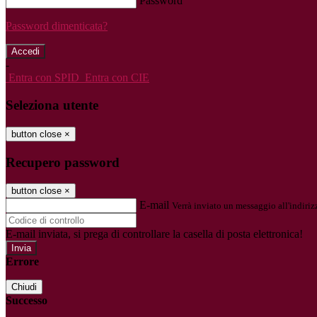
Password
Password dimenticata?
-
Entra con SPID
Entra con CIE
Seleziona utente
button close
×
Recupero password
button close
×
E-mail
Verrà inviato un messaggio all'indirizz
E-mail inviata, si prega di controllare la casella di posta elettronica!
Errore
Chiudi
Successo