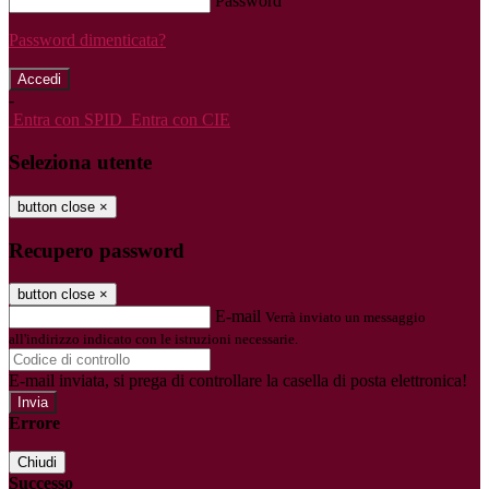
Password
Password dimenticata?
-
Entra con SPID
Entra con CIE
Seleziona utente
button close
×
Recupero password
button close
×
E-mail
Verrà inviato un messaggio
all'indirizzo indicato con le istruzioni necessarie.
E-mail inviata, si prega di controllare la casella di posta elettronica!
Errore
Chiudi
Successo