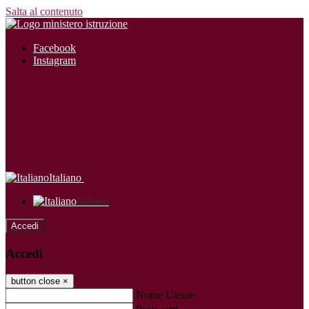
Salta al contenuto
Facebook
Instagram
Italiano
Italiano
Accedi
Accedi
button close
×
Nome Utente