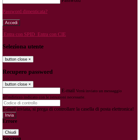
Password
Password dimenticata?
-
Entra con SPID
Entra con CIE
Seleziona utente
button close
×
Recupero password
button close
×
E-mail
Verrà inviato un messaggio
all'indirizzo indicato con le istruzioni necessarie.
E-mail inviata, si prega di controllare la casella di posta elettronica!
Errore
Chiudi
Successo