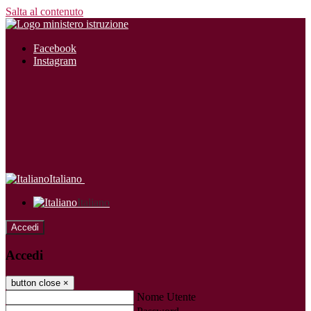
Salta al contenuto
Facebook
Instagram
Italiano
Italiano
Accedi
Accedi
button close
×
Nome Utente