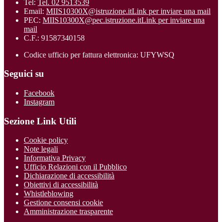
Tel:
Tel. 02 9513539
Email:
MIIS10300X@istruzione.it
Link per inviare una mail
PEC:
MIIS10300X@pec.istruzione.it
Link per inviare una
mail
C.F.: 91587340158
Codice ufficio per fattura elettronica: UFYWSQ
Seguici su
Facebook
Instagram
Sezione Link Utili
Cookie policy
Note legali
Informativa Privacy
Ufficio Relazioni con il Pubblico
Dichiarazione di accessibilità
Obiettivi di accessibilità
Whistleblowing
Gestione consensi cookie
Amministrazione trasparente