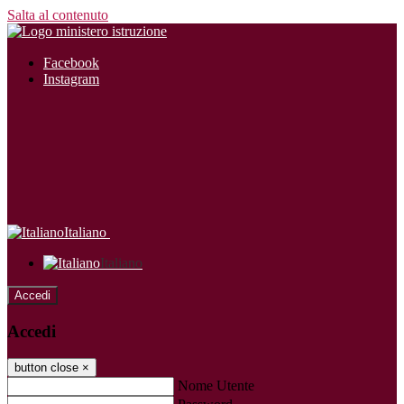
Salta al contenuto
Facebook
Instagram
Italiano
Italiano
Accedi
Accedi
button close
×
Nome Utente