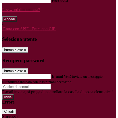
Password
Password dimenticata?
-
Entra con SPID
Entra con CIE
Seleziona utente
button close
×
Recupero password
button close
×
E-mail
Verrà inviato un messaggio
all'indirizzo indicato con le istruzioni necessarie.
E-mail inviata, si prega di controllare la casella di posta elettronica!
Errore
Chiudi
Successo