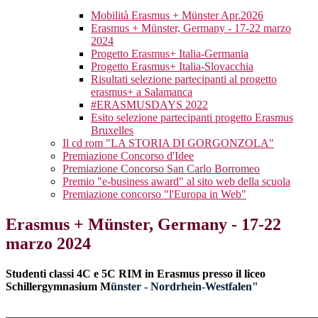
Mobilità Erasmus + Münster Apr.2026
Erasmus + Münster, Germany - 17-22 marzo
2024
Progetto Erasmus+ Italia-Germania
Progetto Erasmus+ Italia-Slovacchia
Risultati selezione partecipanti al progetto
erasmus+ a Salamanca
#ERASMUSDAYS 2022
Esito selezione partecipanti progetto Erasmus
Bruxelles
Il cd rom "LA STORIA DI GORGONZOLA"
Premiazione Concorso d'Idee
Premiazione Concorso San Carlo Borromeo
Premio "e-business award" al sito web della scuola
Premiazione concorso "l'Europa in Web"
Erasmus + Münster, Germany - 17-22
marzo 2024
Studenti classi 4C e 5C RIM in Erasmus presso il liceo
Schillergymnasium
M
ünster - Nordrhein-Westfalen"