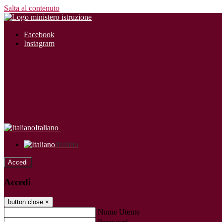
Salta al contenuto
Facebook
Instagram
Italiano
Italiano
Accedi
Accedi
button close
×
Nome Utente