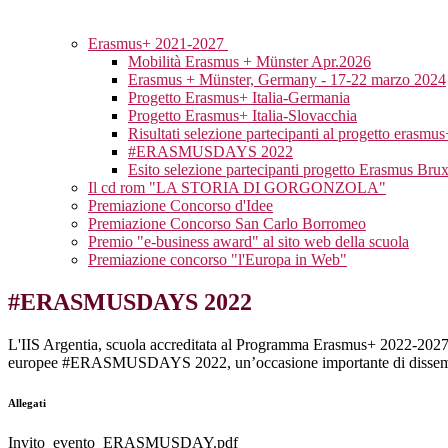
Erasmus+ 2021-2027
Mobilità Erasmus + Münster Apr.2026
Erasmus + Münster, Germany - 17-22 marzo 2024
Progetto Erasmus+ Italia-Germania
Progetto Erasmus+ Italia-Slovacchia
Risultati selezione partecipanti al progetto erasm
#ERASMUSDAYS 2022
Esito selezione partecipanti progetto Erasmus Brux
Il cd rom "LA STORIA DI GORGONZOLA"
Premiazione Concorso d'Idee
Premiazione Concorso San Carlo Borromeo
Premio "e-business award" al sito web della scuola
Premiazione concorso "l'Europa in Web"
#ERASMUSDAYS 2022
L'IIS Argentia, scuola accreditata al Programma Erasmus+ 2022-2027, 
europee #ERASMUSDAYS 2022, un’occasione importante di disseminaz
Allegati
Invito_evento_ERASMUSDAY.pdf