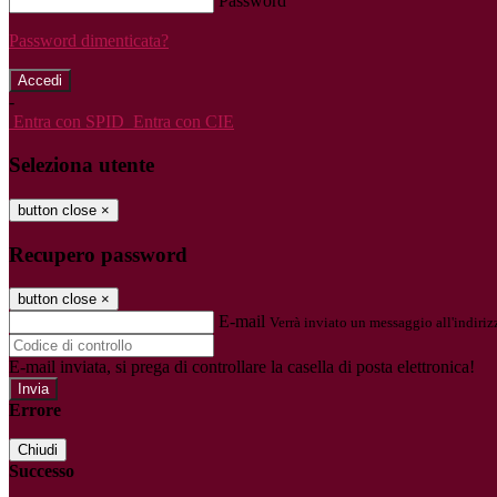
Password
Password dimenticata?
-
Entra con SPID
Entra con CIE
Seleziona utente
button close
×
Recupero password
button close
×
E-mail
Verrà inviato un messaggio all'indirizz
E-mail inviata, si prega di controllare la casella di posta elettronica!
Errore
Chiudi
Successo