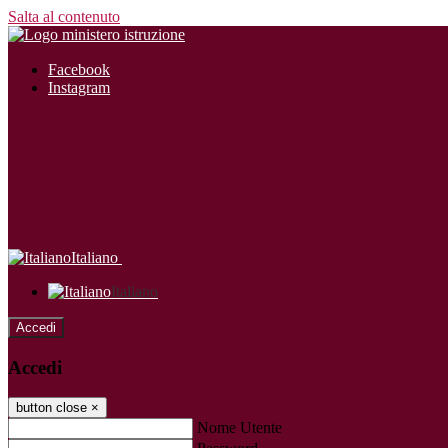
Salta al contenuto
Facebook
Instagram
Italiano
Italiano
Accedi
Accedi
button close
×
Nome Utente