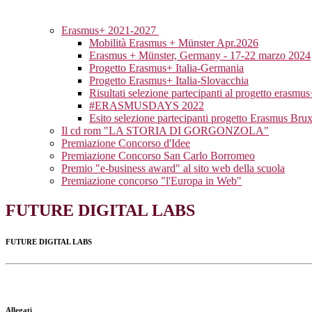
Erasmus+ 2021-2027
Mobilità Erasmus + Münster Apr.2026
Erasmus + Münster, Germany - 17-22 marzo 2024
Progetto Erasmus+ Italia-Germania
Progetto Erasmus+ Italia-Slovacchia
Risultati selezione partecipanti al progetto erasm
#ERASMUSDAYS 2022
Esito selezione partecipanti progetto Erasmus Brux
Il cd rom "LA STORIA DI GORGONZOLA"
Premiazione Concorso d'Idee
Premiazione Concorso San Carlo Borromeo
Premio "e-business award" al sito web della scuola
Premiazione concorso "l'Europa in Web"
FUTURE DIGITAL LABS
FUTURE DIGITAL LABS
Allegati