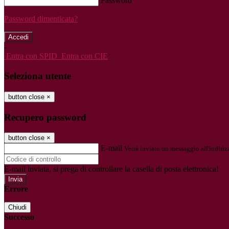
Password
Password dimenticata?
-
Entra con SPID
Entra con CIE
Seleziona utente
button close
×
Recupero password
button close
×
E-mail
Verrà inviato un messaggio all'indirizz
E-mail inviata, si prega di controllare la casella di posta elettronica!
Errore
Chiudi
Successo