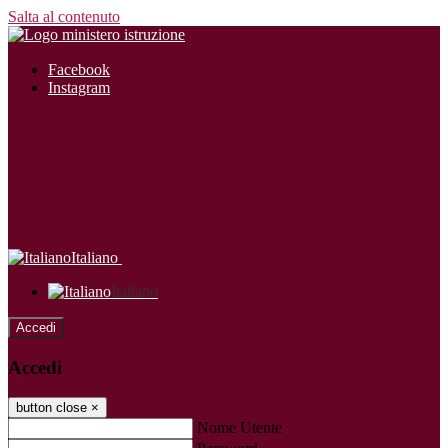
Salta al contenuto
Facebook
Instagram
Italiano
Italiano
Accedi
Accedi
button close
×
Nome Utente