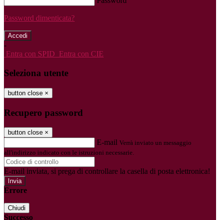
Password
Password dimenticata?
-
Entra con SPID
Entra con CIE
Seleziona utente
button close
×
Recupero password
button close
×
E-mail
Verrà inviato un messaggio
all'indirizzo indicato con le istruzioni necessarie.
E-mail inviata, si prega di controllare la casella di posta elettronica!
Errore
Chiudi
Successo