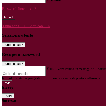
Password
Password dimenticata?
-
Entra con SPID
Entra con CIE
Seleziona utente
button close
×
Recupero password
button close
×
E-mail
Verrà inviato un messaggio all'indirizz
E-mail inviata, si prega di controllare la casella di posta elettronica!
Errore
Chiudi
Successo