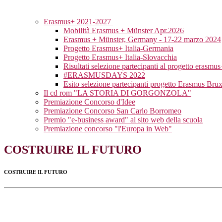
Erasmus+ 2021-2027
Mobilità Erasmus + Münster Apr.2026
Erasmus + Münster, Germany - 17-22 marzo 2024
Progetto Erasmus+ Italia-Germania
Progetto Erasmus+ Italia-Slovacchia
Risultati selezione partecipanti al progetto erasm
#ERASMUSDAYS 2022
Esito selezione partecipanti progetto Erasmus Brux
Il cd rom "LA STORIA DI GORGONZOLA"
Premiazione Concorso d'Idee
Premiazione Concorso San Carlo Borromeo
Premio "e-business award" al sito web della scuola
Premiazione concorso "l'Europa in Web"
COSTRUIRE IL FUTURO
COSTRUIRE IL FUTURO