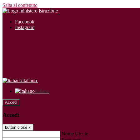
Salta al contenuto
Facebook
Instagram
Italiano
Italiano
Accedi
Accedi
button close
×
Nome Utente