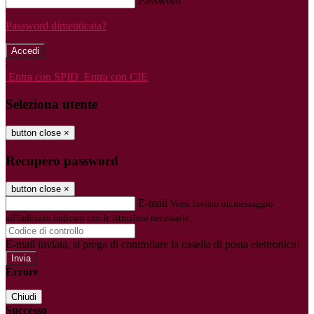
Password
Password dimenticata?
-
Entra con SPID
Entra con CIE
Seleziona utente
button close
×
Recupero password
button close
×
E-mail
Verrà inviato un messaggio
all'indirizzo indicato con le istruzioni necessarie.
E-mail inviata, si prega di controllare la casella di posta elettronica!
Errore
Chiudi
Successo