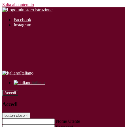
Salta al contenuto
Facebook
Instagram
Italiano
Italiano
Accedi
Accedi
button close
×
Nome Utente