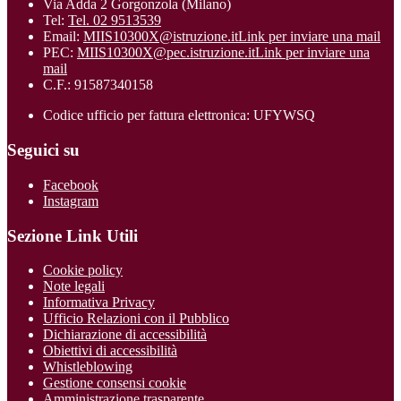
Via Adda 2 Gorgonzola (Milano)
Tel:
Tel. 02 9513539
Email:
MIIS10300X@istruzione.it
Link per inviare una mail
PEC:
MIIS10300X@pec.istruzione.it
Link per inviare una
mail
C.F.: 91587340158
Codice ufficio per fattura elettronica: UFYWSQ
Seguici su
Facebook
Instagram
Sezione Link Utili
Cookie policy
Note legali
Informativa Privacy
Ufficio Relazioni con il Pubblico
Dichiarazione di accessibilità
Obiettivi di accessibilità
Whistleblowing
Gestione consensi cookie
Amministrazione trasparente