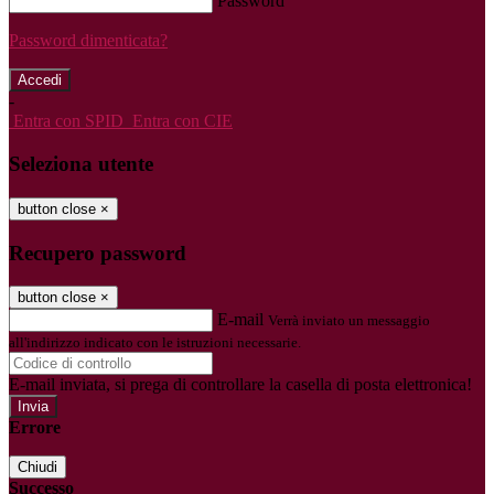
Password
Password dimenticata?
-
Entra con SPID
Entra con CIE
Seleziona utente
button close
×
Recupero password
button close
×
E-mail
Verrà inviato un messaggio
all'indirizzo indicato con le istruzioni necessarie.
E-mail inviata, si prega di controllare la casella di posta elettronica!
Errore
Chiudi
Successo