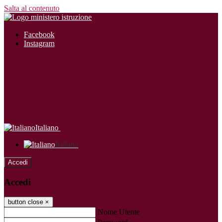
Salta al contenuto
Facebook
Instagram
Italiano
Italiano
Accedi
Accedi
button close
×
Nome Utente