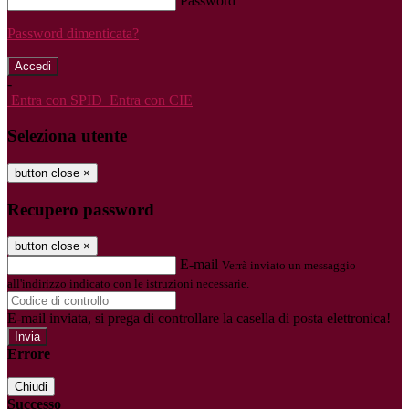
Password
Password dimenticata?
-
Entra con SPID
Entra con CIE
Seleziona utente
button close
×
Recupero password
button close
×
E-mail
Verrà inviato un messaggio
all'indirizzo indicato con le istruzioni necessarie.
E-mail inviata, si prega di controllare la casella di posta elettronica!
Errore
Chiudi
Successo