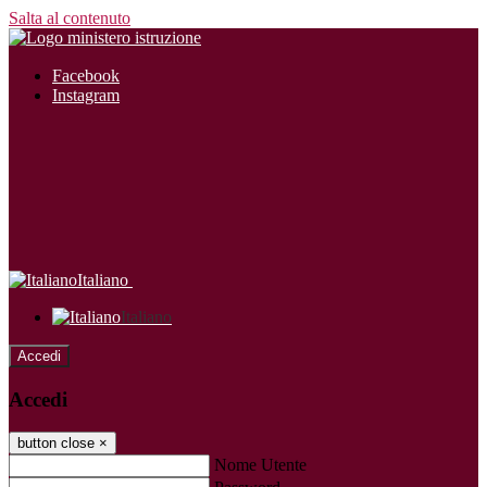
Salta al contenuto
Facebook
Instagram
Italiano
Italiano
Accedi
Accedi
button close
×
Nome Utente