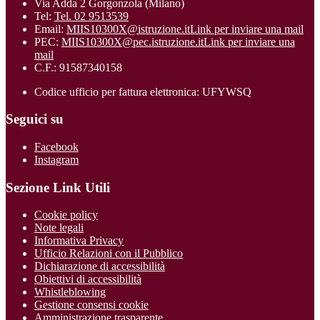
Via Adda 2 Gorgonzola (Milano)
Tel:
Tel. 02 9513539
Email:
MIIS10300X@istruzione.it
Link per inviare una mail
PEC:
MIIS10300X@pec.istruzione.it
Link per inviare una
mail
C.F.: 91587340158
Codice ufficio per fattura elettronica: UFYWSQ
Seguici su
Facebook
Instagram
Sezione Link Utili
Cookie policy
Note legali
Informativa Privacy
Ufficio Relazioni con il Pubblico
Dichiarazione di accessibilità
Obiettivi di accessibilità
Whistleblowing
Gestione consensi cookie
Amministrazione trasparente