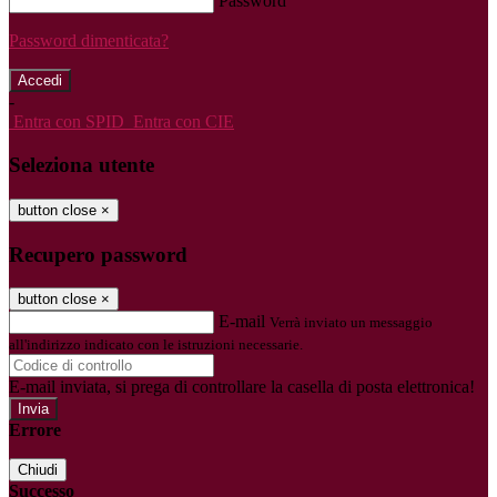
Password
Password dimenticata?
-
Entra con SPID
Entra con CIE
Seleziona utente
button close
×
Recupero password
button close
×
E-mail
Verrà inviato un messaggio
all'indirizzo indicato con le istruzioni necessarie.
E-mail inviata, si prega di controllare la casella di posta elettronica!
Errore
Chiudi
Successo