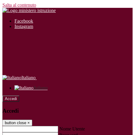
Salta al contenuto
Facebook
Instagram
Italiano
Italiano
Accedi
Accedi
button close
×
Nome Utente