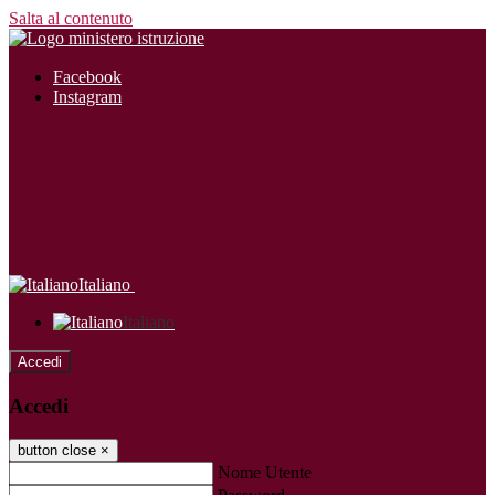
Salta al contenuto
Facebook
Instagram
Italiano
Italiano
Accedi
Accedi
button close
×
Nome Utente