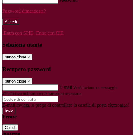
Password
Password dimenticata?
-
Entra con SPID
Entra con CIE
Seleziona utente
button close
×
Recupero password
button close
×
E-mail
Verrà inviato un messaggio
all'indirizzo indicato con le istruzioni necessarie.
E-mail inviata, si prega di controllare la casella di posta elettronica!
Errore
Chiudi
Successo