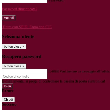
Password
Password dimenticata?
-
Entra con SPID
Entra con CIE
Seleziona utente
button close
×
Recupero password
button close
×
E-mail
Verrà inviato un messaggio all'indirizz
E-mail inviata, si prega di controllare la casella di posta elettronica!
Errore
Chiudi
Successo