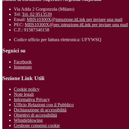
Via Adda 2 Gorgonzola (Milano)
Tel:
Tel. 02 9513539
Email:
MIIS10300X@istruzione.it
Link per inviare una mail
PEC:
MIIS10300X@pec.istruzione.it
Link per inviare una mail
C.F.: 91587340158
Codice ufficio per fattura elettronica: UFYWSQ
Seguici su
Facebook
Instagram
Sezione Link Utili
Cookie policy
Note legali
Informativa Privacy
Ufficio Relazioni con il Pubblico
Dichiarazione di accessibilità
Obiettivi di accessibilità
Whistleblowing
Gestione consensi cookie