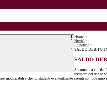
Home
>
Novità
>
Le notizie
>
SALDO DEBITO F
SALDO DEB
Si comunica che dal 27
recupero del debito fo
no modificabili e che gli studenti eventualmente assenti non potranno sos