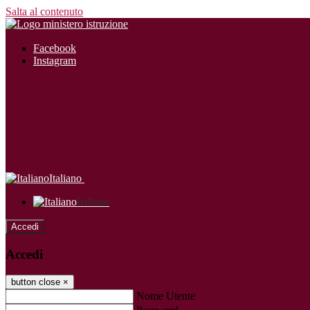
Salta al contenuto
Facebook
Instagram
Italiano
Italiano
Accedi
Accedi
button close
×
Nome Utente