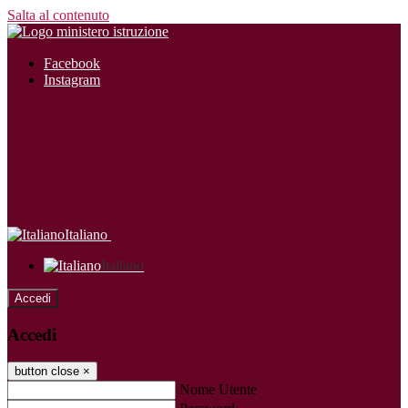
Salta al contenuto
Facebook
Instagram
Italiano
Italiano
Accedi
Accedi
button close
×
Nome Utente