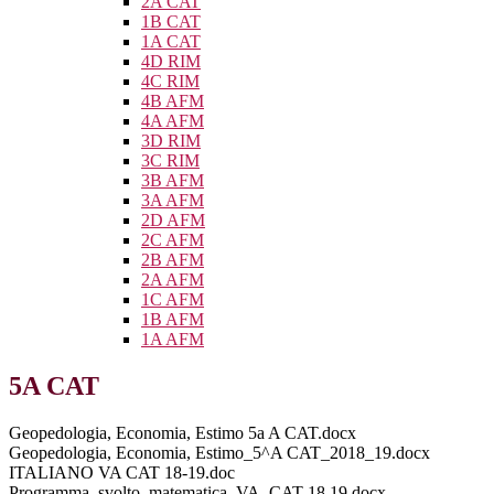
2A CAT
1B CAT
1A CAT
4D RIM
4C RIM
4B AFM
4A AFM
3D RIM
3C RIM
3B AFM
3A AFM
2D AFM
2C AFM
2B AFM
2A AFM
1C AFM
1B AFM
1A AFM
5A CAT
Geopedologia, Economia, Estimo 5a A CAT.docx
Geopedologia, Economia, Estimo_5^A CAT_2018_19.docx
ITALIANO VA CAT 18-19.doc
Programma_svolto_matematica_VA_CAT 18.19.docx