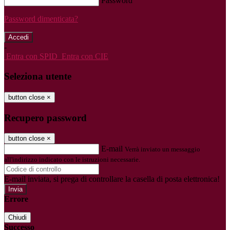
Password
Password dimenticata?
-
Entra con SPID
Entra con CIE
Seleziona utente
button close
×
Recupero password
button close
×
E-mail
Verrà inviato un messaggio
all'indirizzo indicato con le istruzioni necessarie.
E-mail inviata, si prega di controllare la casella di posta elettronica!
Errore
Chiudi
Successo