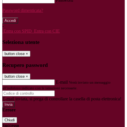
Password
Password dimenticata?
-
Entra con SPID
Entra con CIE
Seleziona utente
button close
×
Recupero password
button close
×
E-mail
Verrà inviato un messaggio
all'indirizzo indicato con le istruzioni necessarie.
E-mail inviata, si prega di controllare la casella di posta elettronica!
Errore
Chiudi
Successo