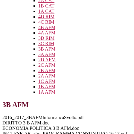
2A CAT
1B CAT
1A CAT
4D RIM
4C RIM
4B AFM
4A AFM
3D RIM
3C RIM
3B AFM
3A AFM
2D AFM
2C AFM
2B AFM
2A AFM
1C AFM
1B AFM
1A AFM
3B AFM
2016_2017_3BAFMInformaticaSvolto.pdf
DIRITTO 3 B AFM.doc
ECONOMIA POLITICA 3 B AFM.doc
INGLESE_3B_afm_PROGRAMMA CONSUNTIVO 16.17.pdf