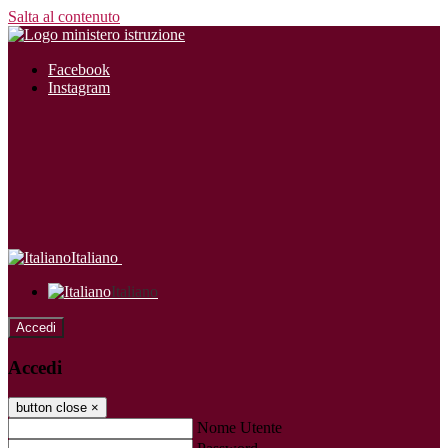
Salta al contenuto
Facebook
Instagram
Italiano
Italiano
Accedi
Accedi
button close
×
Nome Utente