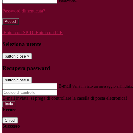
Password
Password dimenticata?
-
Entra con SPID
Entra con CIE
Seleziona utente
button close
×
Recupero password
button close
×
E-mail
Verrà inviato un messaggio all'indirizz
E-mail inviata, si prega di controllare la casella di posta elettronica!
Errore
Chiudi
Successo