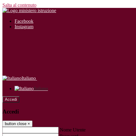
Salta al contenuto
Facebook
Instagram
Italiano
Italiano
Accedi
Accedi
button close
×
Nome Utente