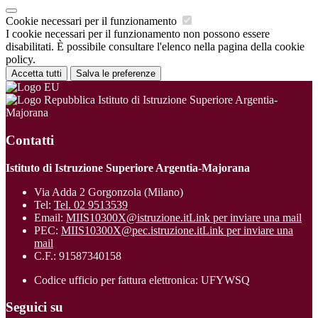
Cookie necessari per il funzionamento
I cookie necessari per il funzionamento non possono essere
disabilitati. È possibile consultare l'elenco nella pagina della cookie
policy.
Accetta tutti
Salva le preferenze
Istituto di Istruzione Superiore Argentia-
Majorana
Contatti
Istituto di Istruzione Superiore Argentia-Majorana
Via Adda 2 Gorgonzola (Milano)
Tel:
Tel. 02 9513539
Email:
MIIS10300X@istruzione.it
Link per inviare una mail
PEC:
MIIS10300X@pec.istruzione.it
Link per inviare una
mail
C.F.: 91587340158
Codice ufficio per fattura elettronica: UFYWSQ
Seguici su