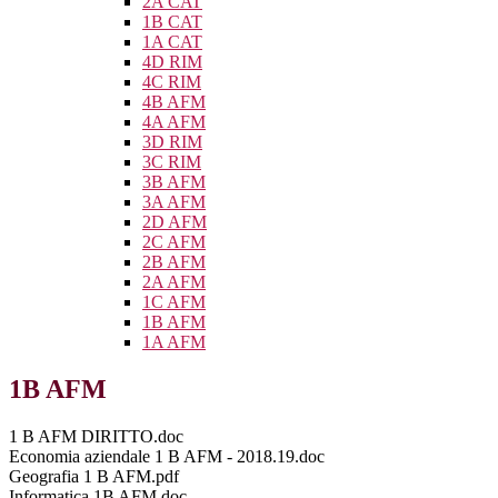
2A CAT
1B CAT
1A CAT
4D RIM
4C RIM
4B AFM
4A AFM
3D RIM
3C RIM
3B AFM
3A AFM
2D AFM
2C AFM
2B AFM
2A AFM
1C AFM
1B AFM
1A AFM
1B AFM
1 B AFM DIRITTO.doc
Economia aziendale 1 B AFM - 2018.19.doc
Geografia 1 B AFM.pdf
Informatica 1B AFM.doc