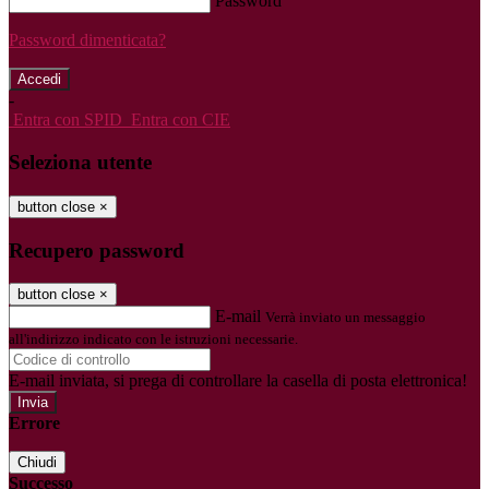
Password
Password dimenticata?
-
Entra con SPID
Entra con CIE
Seleziona utente
button close
×
Recupero password
button close
×
E-mail
Verrà inviato un messaggio
all'indirizzo indicato con le istruzioni necessarie.
E-mail inviata, si prega di controllare la casella di posta elettronica!
Errore
Chiudi
Successo