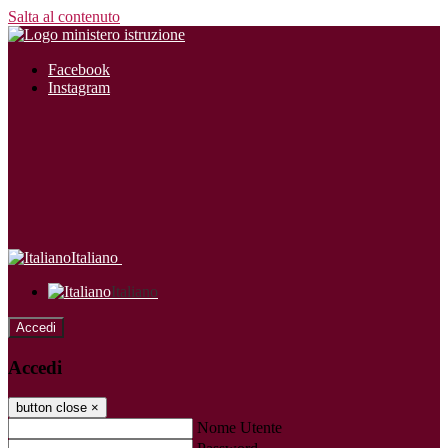
Salta al contenuto
Facebook
Instagram
Italiano
Italiano
Accedi
Accedi
button close
×
Nome Utente