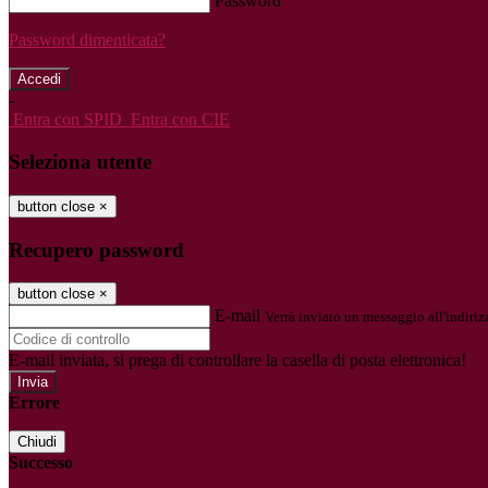
Password
Password dimenticata?
-
Entra con SPID
Entra con CIE
Seleziona utente
button close
×
Recupero password
button close
×
E-mail
Verrà inviato un messaggio all'indirizz
E-mail inviata, si prega di controllare la casella di posta elettronica!
Errore
Chiudi
Successo