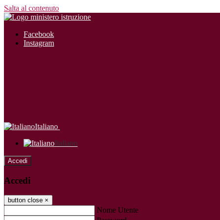
Salta al contenuto
Facebook
Instagram
Italiano
Italiano
Accedi
Accedi
button close
×
Nome Utente