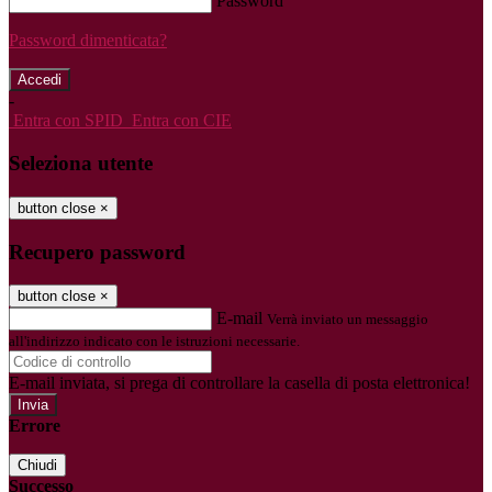
Password
Password dimenticata?
-
Entra con SPID
Entra con CIE
Seleziona utente
button close
×
Recupero password
button close
×
E-mail
Verrà inviato un messaggio
all'indirizzo indicato con le istruzioni necessarie.
E-mail inviata, si prega di controllare la casella di posta elettronica!
Errore
Chiudi
Successo