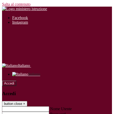
Salta al contenuto
Facebook
Instagram
Italiano
Italiano
Accedi
Accedi
button close
×
Nome Utente