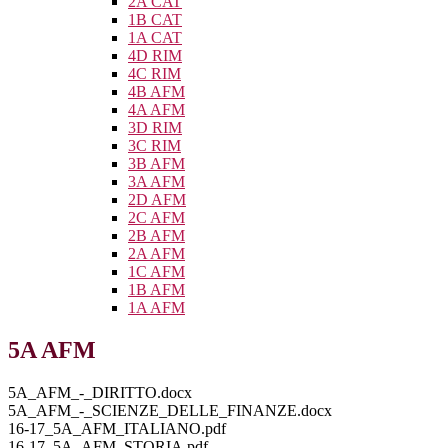
2A CAT
1B CAT
1A CAT
4D RIM
4C RIM
4B AFM
4A AFM
3D RIM
3C RIM
3B AFM
3A AFM
2D AFM
2C AFM
2B AFM
2A AFM
1C AFM
1B AFM
1A AFM
5A AFM
5A_AFM_-_DIRITTO.docx
5A_AFM_-_SCIENZE_DELLE_FINANZE.docx
16-17_5A_AFM_ITALIANO.pdf
16-17_5A_AFM_STORIA.pdf