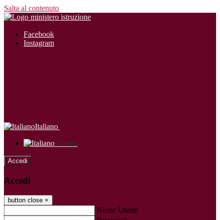
Salta al contenuto
Facebook
Instagram
Italiano
Italiano
Accedi
Accedi
button close
×
Nome Utente