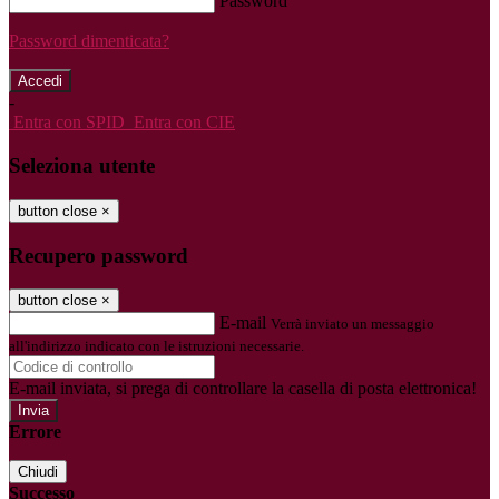
Password
Password dimenticata?
-
Entra con SPID
Entra con CIE
Seleziona utente
button close
×
Recupero password
button close
×
E-mail
Verrà inviato un messaggio
all'indirizzo indicato con le istruzioni necessarie.
E-mail inviata, si prega di controllare la casella di posta elettronica!
Errore
Chiudi
Successo