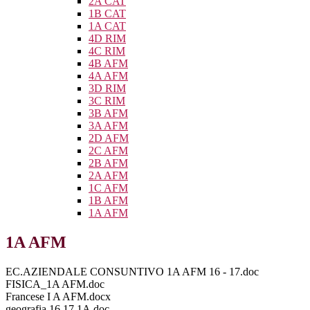
2A CAT
1B CAT
1A CAT
4D RIM
4C RIM
4B AFM
4A AFM
3D RIM
3C RIM
3B AFM
3A AFM
2D AFM
2C AFM
2B AFM
2A AFM
1C AFM
1B AFM
1A AFM
1A AFM
EC.AZIENDALE CONSUNTIVO 1A AFM 16 - 17.doc
FISICA_1A AFM.doc
Francese I A AFM.docx
geografia 16.17 1A.doc