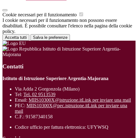
Cookie necessari per il funzionamento
I cookie necessari per il funzionamento non possono essere
disabilitati. È possibile consultare l'elenco nella pagina della cookie
policy.
Accetta tutti
Salva le preferenze
Istituto di Istruzione Superiore Argentia-
Majorana
Contatti
Istituto di Istruzione Superiore Argentia-Majorana
Via Adda 2 Gorgonzola (Milano)
Tel:
Tel. 02 9513539
Email:
MIIS10300X@istruzione.it
Link per inviare una mail
PEC:
MIIS10300X@pec.istruzione.it
Link per inviare una
mail
C.F.: 91587340158
Codice ufficio per fattura elettronica: UFYWSQ