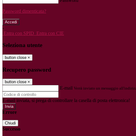
Password
Password dimenticata?
-
Entra con SPID
Entra con CIE
Seleziona utente
button close
×
Recupero password
button close
×
E-mail
Verrà inviato un messaggio all'indirizz
E-mail inviata, si prega di controllare la casella di posta elettronica!
Errore
Chiudi
Successo