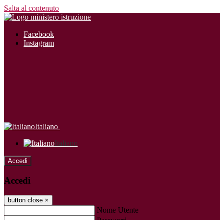
Salta al contenuto
Facebook
Instagram
Italiano
Italiano
Accedi
Accedi
button close
×
Nome Utente