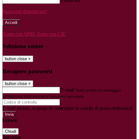
Password
Password dimenticata?
-
Entra con SPID
Entra con CIE
Seleziona utente
button close
×
Recupero password
button close
×
E-mail
Verrà inviato un messaggio
all'indirizzo indicato con le istruzioni necessarie.
E-mail inviata, si prega di controllare la casella di posta elettronica!
Errore
Chiudi
Successo