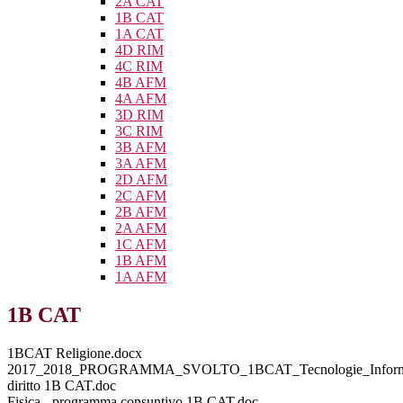
2A CAT
1B CAT
1A CAT
4D RIM
4C RIM
4B AFM
4A AFM
3D RIM
3C RIM
3B AFM
3A AFM
2D AFM
2C AFM
2B AFM
2A AFM
1C AFM
1B AFM
1A AFM
1B CAT
1BCAT Religione.docx
2017_2018_PROGRAMMA_SVOLTO_1BCAT_Tecnologie_Informa
diritto 1B CAT.doc
Fisica - programma consuntivo 1B CAT.doc