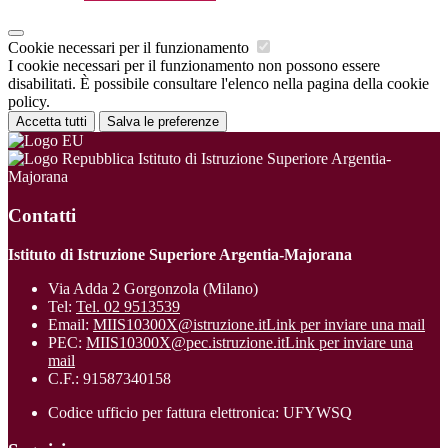
Cookie necessari per il funzionamento
I cookie necessari per il funzionamento non possono essere
disabilitati. È possibile consultare l'elenco nella pagina della cookie
policy.
Accetta tutti
Salva le preferenze
Istituto di Istruzione Superiore Argentia-
Majorana
Contatti
Istituto di Istruzione Superiore Argentia-Majorana
Via Adda 2 Gorgonzola (Milano)
Tel:
Tel. 02 9513539
Email:
MIIS10300X@istruzione.it
Link per inviare una mail
PEC:
MIIS10300X@pec.istruzione.it
Link per inviare una
mail
C.F.: 91587340158
Codice ufficio per fattura elettronica: UFYWSQ