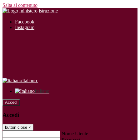
Salta al contenuto
Facebook
Instagram
Italiano
Italiano
Accedi
Accedi
button close
×
Nome Utente