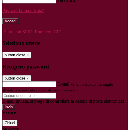
Password
Password dimenticata?
-
Entra con SPID
Entra con CIE
Seleziona utente
button close
×
Recupero password
button close
×
E-mail
Verrà inviato un messaggio
all'indirizzo indicato con le istruzioni necessarie.
E-mail inviata, si prega di controllare la casella di posta elettronica!
Errore
Chiudi
Successo