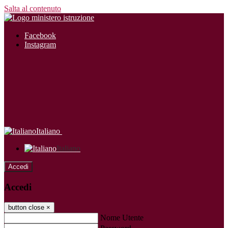
Salta al contenuto
Facebook
Instagram
Italiano
Italiano
Accedi
Accedi
button close
×
Nome Utente