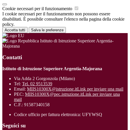
Cookie necessari per il funzionamento
I cookie necessari per il funzionamento non possono essere
disabilitati. È possibile consultare l'elenco nella pagina della cookie
policy.
Accetta tutti
Salva le preferenze
Istituto di Istruzione Superiore Argentia-
Majorana
Contatti
Istituto di Istruzione Superiore Argentia-Majorana
Via Adda 2 Gorgonzola (Milano)
Tel:
Tel. 02 9513539
Email:
MIIS10300X@istruzione.it
Link per inviare una mail
PEC:
MIIS10300X@pec.istruzione.it
Link per inviare una
mail
C.F.: 91587340158
Codice ufficio per fattura elettronica: UFYWSQ
Seguici su