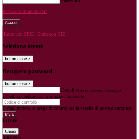
Password
Password dimenticata?
-
Entra con SPID
Entra con CIE
Seleziona utente
button close
×
Recupero password
button close
×
E-mail
Verrà inviato un messaggio
all'indirizzo indicato con le istruzioni necessarie.
E-mail inviata, si prega di controllare la casella di posta elettronica!
Errore
Chiudi
Successo