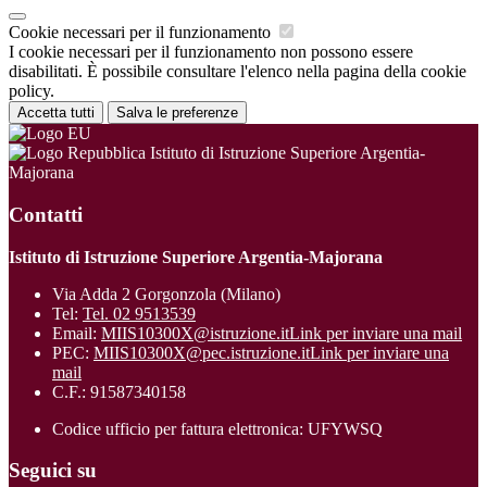
Cookie necessari per il funzionamento
I cookie necessari per il funzionamento non possono essere
disabilitati. È possibile consultare l'elenco nella pagina della cookie
policy.
Accetta tutti
Salva le preferenze
Istituto di Istruzione Superiore Argentia-
Majorana
Contatti
Istituto di Istruzione Superiore Argentia-Majorana
Via Adda 2 Gorgonzola (Milano)
Tel:
Tel. 02 9513539
Email:
MIIS10300X@istruzione.it
Link per inviare una mail
PEC:
MIIS10300X@pec.istruzione.it
Link per inviare una
mail
C.F.: 91587340158
Codice ufficio per fattura elettronica: UFYWSQ
Seguici su