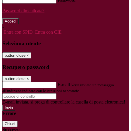
Password
Password dimenticata?
-
Entra con SPID
Entra con CIE
Seleziona utente
button close
×
Recupero password
button close
×
E-mail
Verrà inviato un messaggio
all'indirizzo indicato con le istruzioni necessarie.
E-mail inviata, si prega di controllare la casella di posta elettronica!
Errore
Chiudi
Successo