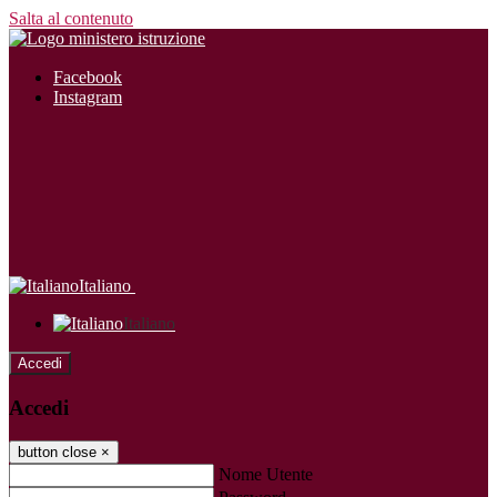
Salta al contenuto
Facebook
Instagram
Italiano
Italiano
Accedi
Accedi
button close
×
Nome Utente