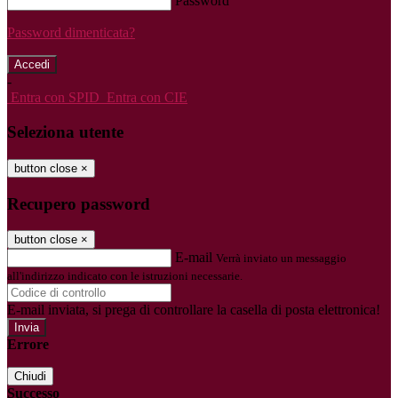
Password
Password dimenticata?
-
Entra con SPID
Entra con CIE
Seleziona utente
button close
×
Recupero password
button close
×
E-mail
Verrà inviato un messaggio
all'indirizzo indicato con le istruzioni necessarie.
E-mail inviata, si prega di controllare la casella di posta elettronica!
Errore
Chiudi
Successo