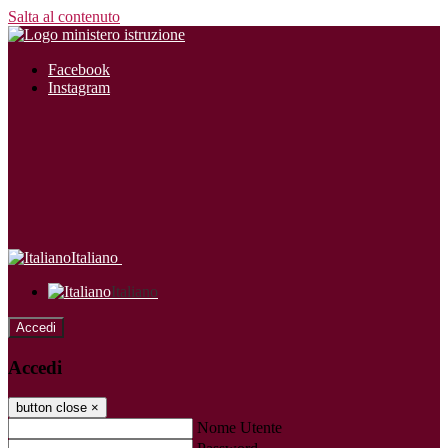
Salta al contenuto
Facebook
Instagram
Italiano
Italiano
Accedi
Accedi
button close
×
Nome Utente