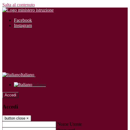
Salta al contenuto
Facebook
Instagram
Italiano
Italiano
Accedi
Accedi
button close
×
Nome Utente