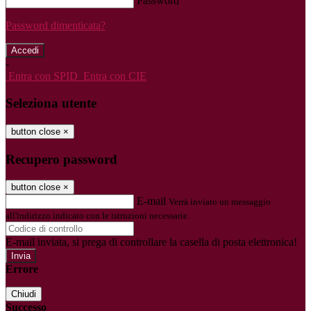
Password
Password dimenticata?
-
Entra con SPID
Entra con CIE
Seleziona utente
button close
×
Recupero password
button close
×
E-mail
Verrà inviato un messaggio
all'indirizzo indicato con le istruzioni necessarie.
E-mail inviata, si prega di controllare la casella di posta elettronica!
Errore
Chiudi
Successo