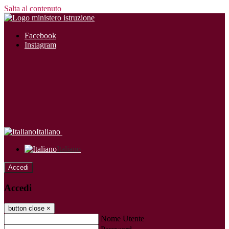
Salta al contenuto
Facebook
Instagram
Italiano
Italiano
Accedi
Accedi
button close
×
Nome Utente