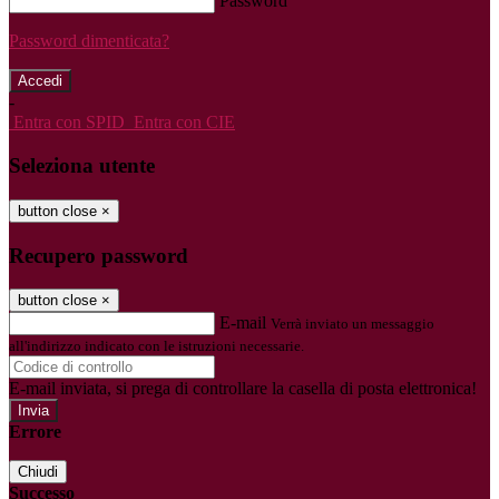
Password
Password dimenticata?
-
Entra con SPID
Entra con CIE
Seleziona utente
button close
×
Recupero password
button close
×
E-mail
Verrà inviato un messaggio
all'indirizzo indicato con le istruzioni necessarie.
E-mail inviata, si prega di controllare la casella di posta elettronica!
Errore
Chiudi
Successo