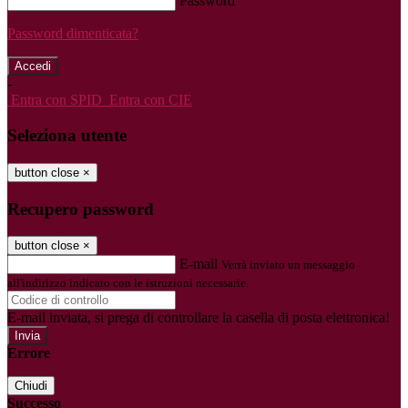
Password
Password dimenticata?
-
Entra con SPID
Entra con CIE
Seleziona utente
button close
×
Recupero password
button close
×
E-mail
Verrà inviato un messaggio
all'indirizzo indicato con le istruzioni necessarie.
E-mail inviata, si prega di controllare la casella di posta elettronica!
Errore
Chiudi
Successo