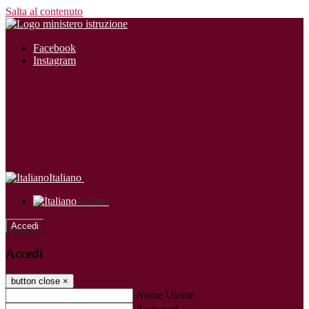
Salta al contenuto
Facebook
Instagram
Italiano
Italiano
Accedi
Accedi
button close
×
Nome Utente