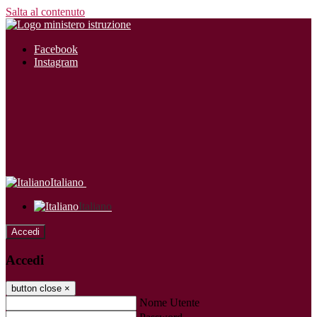
Salta al contenuto
Facebook
Instagram
Italiano
Italiano
Accedi
Accedi
button close
×
Nome Utente