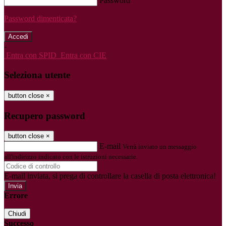
Password
Password dimenticata?
-
Entra con SPID
Entra con CIE
Seleziona utente
button close
×
Recupero password
button close
×
E-mail
Verrà inviato un messaggio
all'indirizzo indicato con le istruzioni necessarie.
E-mail inviata, si prega di controllare la casella di posta elettronica!
Errore
Chiudi
Successo