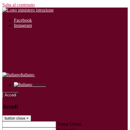
Salta al contenuto
Facebook
Instagram
Italiano
Italiano
Accedi
Accedi
button close
×
Nome Utente