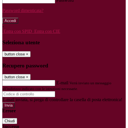
Password
Password dimenticata?
-
Entra con SPID
Entra con CIE
Seleziona utente
button close
×
Recupero password
button close
×
E-mail
Verrà inviato un messaggio
all'indirizzo indicato con le istruzioni necessarie.
E-mail inviata, si prega di controllare la casella di posta elettronica!
Errore
Chiudi
Successo