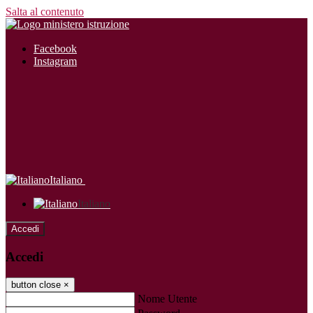
Salta al contenuto
Facebook
Instagram
Italiano
Italiano
Accedi
Accedi
button close
×
Nome Utente