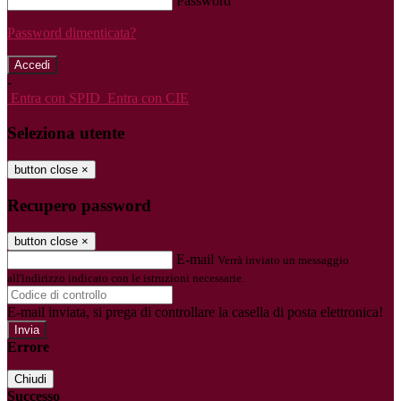
Password
Password dimenticata?
-
Entra con SPID
Entra con CIE
Seleziona utente
button close
×
Recupero password
button close
×
E-mail
Verrà inviato un messaggio
all'indirizzo indicato con le istruzioni necessarie.
E-mail inviata, si prega di controllare la casella di posta elettronica!
Errore
Chiudi
Successo