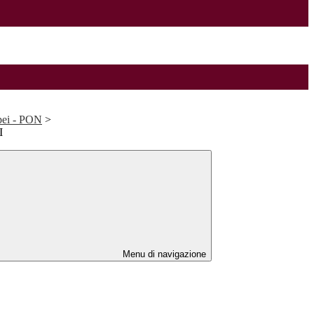
opei - PON
>
I
Menu di navigazione