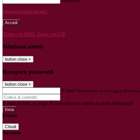
Password
Password dimenticata?
-
Entra con SPID
Entra con CIE
Seleziona utente
button close
×
Recupero password
button close
×
E-mail
Verrà inviato un messaggio all'indirizz
E-mail inviata, si prega di controllare la casella di posta elettronica!
Errore
Chiudi
Successo