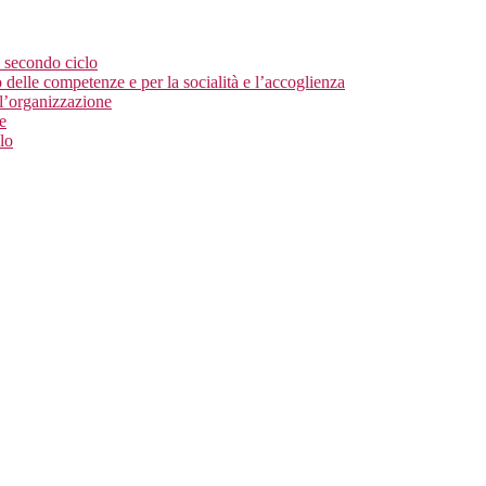
l secondo ciclo
 delle competenze e per la socialità e l’accoglienza
ll’organizzazione
le
lo