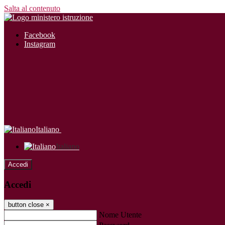
Salta al contenuto
Facebook
Instagram
Italiano
Italiano
Accedi
Accedi
button close
×
Nome Utente