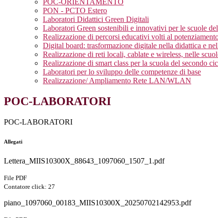
POC-ORIENTAMENTO
PON - PCTO Estero
Laboratori Didattici Green Digitali
Laboratori Green sostenibili e innovativi per le scuole de
Realizzazione di percorsi educativi volti al potenziamento
Digital board: trasformazione digitale nella didattica e ne
Realizzazione di reti locali, cablate e wireless, nelle scuo
Realizzazione di smart class per la scuola del secondo cic
Laboratori per lo sviluppo delle competenze di base
Realizzazione/ Ampliamento Rete LAN/WLAN
POC-LABORATORI
POC-LABORATORI
Allegati
Lettera_MIIS10300X_88643_1097060_1507_1.pdf
File PDF
Contatore click: 27
piano_1097060_00183_MIIS10300X_20250702142953.pdf