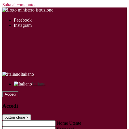
Salta al contenuto
Facebook
Instagram
Italiano
Italiano
Accedi
Accedi
button close
×
Nome Utente