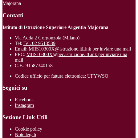
Majorana
Contatti
Istituto di Istruzione Superiore Argentia-Majorana
Via Adda 2 Gorgonzola (Milano)
Tel:
Tel. 02 9513539
Email:
MIIS10300X@istruzione.it
Link per inviare una mail
PEC:
MIIS10300X@pec.istruzione.it
Link per inviare una
mail
C.F.: 91587340158
Codice ufficio per fattura elettronica: UFYWSQ
Seguici su
Facebook
Instagram
Sezione Link Utili
Cookie policy
Note legali