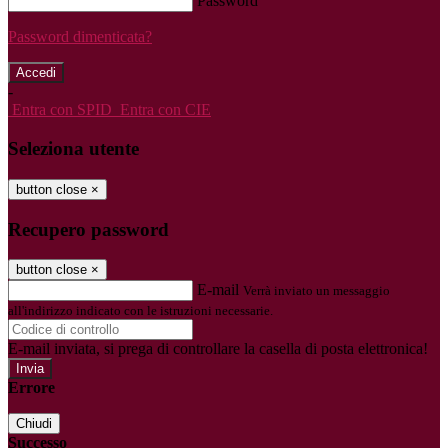
Password
Password dimenticata?
-
Entra con SPID
Entra con CIE
Seleziona utente
button close
×
Recupero password
button close
×
E-mail
Verrà inviato un messaggio
all'indirizzo indicato con le istruzioni necessarie.
E-mail inviata, si prega di controllare la casella di posta elettronica!
Errore
Chiudi
Successo