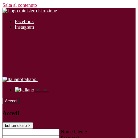
Salta al contenuto
Facebook
Instagram
Italiano
Italiano
Accedi
Accedi
button close
×
Nome Utente