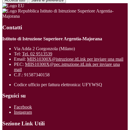
Accetta tutti
Salva le preferenze
Istituto di Istruzione Superiore Argentia-
Majorana
Contatti
Istituto di Istruzione Superiore Argentia-Majorana
Via Adda 2 Gorgonzola (Milano)
Tel:
Tel. 02 9513539
Email:
MIIS10300X@istruzione.it
Link per inviare una mail
PEC:
MIIS10300X@pec.istruzione.it
Link per inviare una
mail
C.F.: 91587340158
Codice ufficio per fattura elettronica: UFYWSQ
Seguici su
Facebook
Instagram
Sezione Link Utili