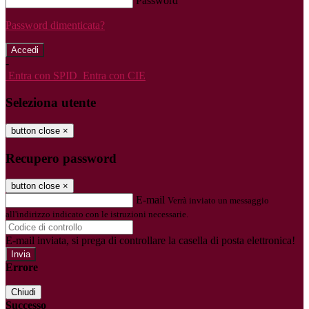
Password
Password dimenticata?
-
Entra con SPID
Entra con CIE
Seleziona utente
button close
×
Recupero password
button close
×
E-mail
Verrà inviato un messaggio
all'indirizzo indicato con le istruzioni necessarie.
E-mail inviata, si prega di controllare la casella di posta elettronica!
Errore
Chiudi
Successo