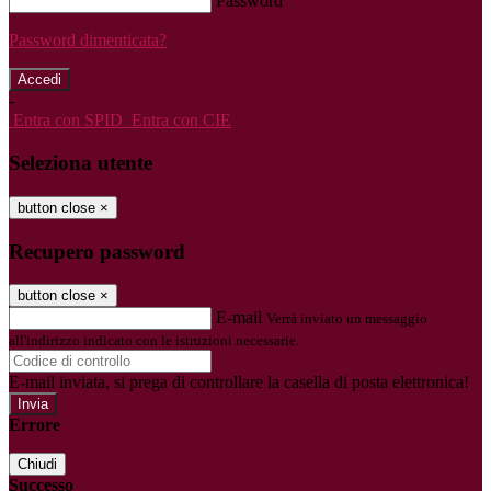
Password
Password dimenticata?
-
Entra con SPID
Entra con CIE
Seleziona utente
button close
×
Recupero password
button close
×
E-mail
Verrà inviato un messaggio
all'indirizzo indicato con le istruzioni necessarie.
E-mail inviata, si prega di controllare la casella di posta elettronica!
Errore
Chiudi
Successo