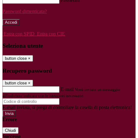
Password
Password dimenticata?
-
Entra con SPID
Entra con CIE
Seleziona utente
button close
×
Recupero password
button close
×
E-mail
Verrà inviato un messaggio
all'indirizzo indicato con le istruzioni necessarie.
E-mail inviata, si prega di controllare la casella di posta elettronica!
Errore
Chiudi
Successo