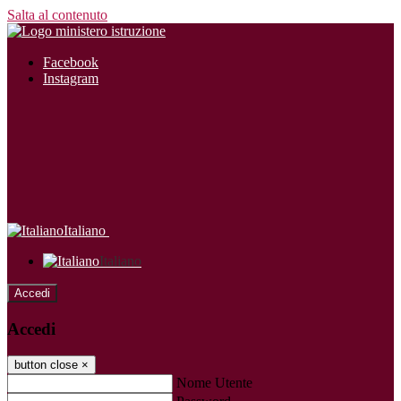
Salta al contenuto
Facebook
Instagram
Italiano
Italiano
Accedi
Accedi
button close
×
Nome Utente