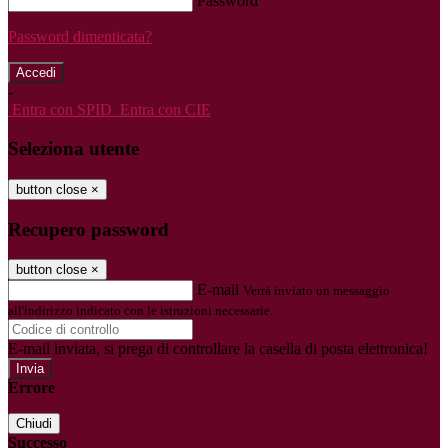
Password
Password dimenticata?
-
Entra con SPID
Entra con CIE
Seleziona utente
button close
×
Recupero password
button close
×
E-mail
Verrà inviato un messaggio
all'indirizzo indicato con le istruzioni necessarie.
E-mail inviata, si prega di controllare la casella di posta elettronica!
Errore
Chiudi
Successo