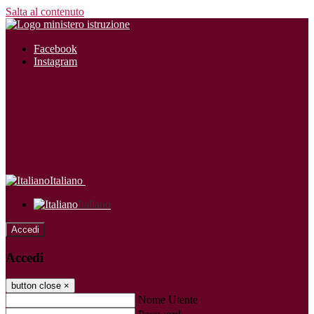
Salta al contenuto
Facebook
Instagram
Italiano
Italiano
Accedi
Accedi
button close
×
Nome Utente