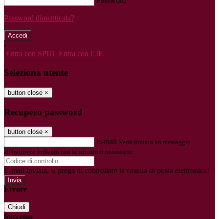
Password
Password dimenticata?
-
Entra con SPID
Entra con CIE
Seleziona utente
button close
×
Recupero password
button close
×
E-mail
Verrà inviato un messaggio
all'indirizzo indicato con le istruzioni necessarie.
E-mail inviata, si prega di controllare la casella di posta elettronica!
Errore
Chiudi
Successo