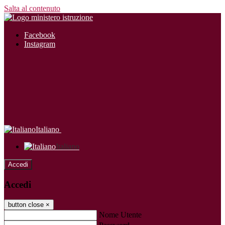
Salta al contenuto
Facebook
Instagram
Italiano
Italiano
Accedi
Accedi
button close
×
Nome Utente