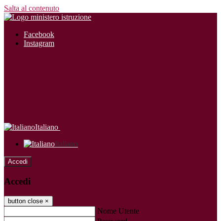
Salta al contenuto
Facebook
Instagram
Italiano
Italiano
Accedi
Accedi
button close
×
Nome Utente