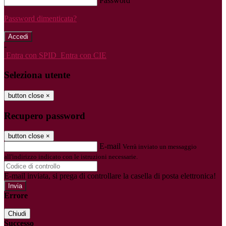
Password
Password dimenticata?
-
Entra con SPID
Entra con CIE
Seleziona utente
button close
×
Recupero password
button close
×
E-mail
Verrà inviato un messaggio
all'indirizzo indicato con le istruzioni necessarie.
E-mail inviata, si prega di controllare la casella di posta elettronica!
Errore
Chiudi
Successo