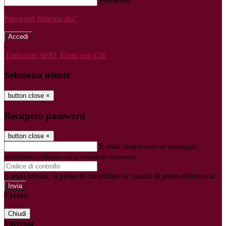
Password
Password dimenticata?
-
Entra con SPID
Entra con CIE
Seleziona utente
button close
×
Recupero password
button close
×
E-mail
Verrà inviato un messaggio
all'indirizzo indicato con le istruzioni necessarie.
E-mail inviata, si prega di controllare la casella di posta elettronica!
Errore
Chiudi
Successo