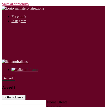
Salta al contenuto
Facebook
Instagram
Italiano
Italiano
Accedi
Accedi
button close
×
Nome Utente