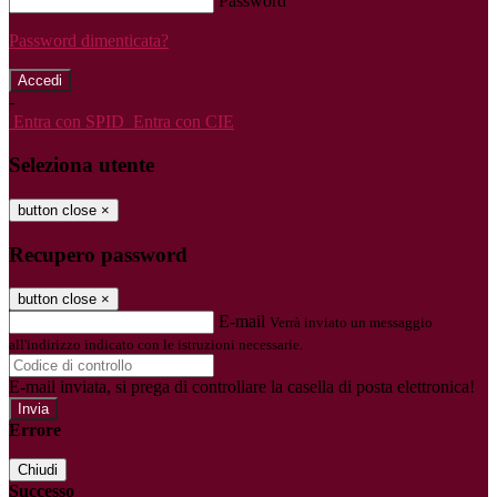
Password
Password dimenticata?
-
Entra con SPID
Entra con CIE
Seleziona utente
button close
×
Recupero password
button close
×
E-mail
Verrà inviato un messaggio
all'indirizzo indicato con le istruzioni necessarie.
E-mail inviata, si prega di controllare la casella di posta elettronica!
Errore
Chiudi
Successo