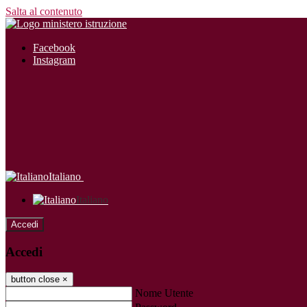
Salta al contenuto
Facebook
Instagram
Italiano
Italiano
Accedi
Accedi
button close
×
Nome Utente