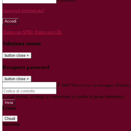
Password
Password dimenticata?
-
Entra con SPID
Entra con CIE
Seleziona utente
button close
×
Recupero password
button close
×
E-mail
Verrà inviato un messaggio all'indirizz
E-mail inviata, si prega di controllare la casella di posta elettronica!
Errore
Chiudi
Successo