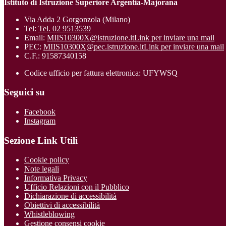
Istituto di Istruzione Superiore Argentia-Majorana
Via Adda 2 Gorgonzola (Milano)
Tel:
Tel. 02 9513539
Email:
MIIS10300X@istruzione.it
Link per inviare una mail
PEC:
MIIS10300X@pec.istruzione.it
Link per inviare una mail
C.F.: 91587340158
Codice ufficio per fattura elettronica: UFYWSQ
Seguici su
Facebook
Instagram
Sezione Link Utili
Cookie policy
Note legali
Informativa Privacy
Ufficio Relazioni con il Pubblico
Dichiarazione di accessibilità
Obiettivi di accessibilità
Whistleblowing
Gestione consensi cookie