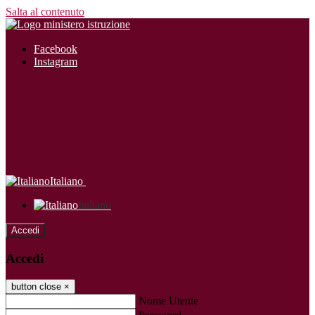
Salta al contenuto
Facebook
Instagram
Italiano
Italiano
Accedi
Accedi
button close
×
Nome Utente