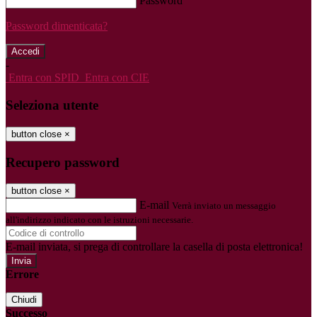
Password
Password dimenticata?
-
Entra con SPID
Entra con CIE
Seleziona utente
button close
×
Recupero password
button close
×
E-mail
Verrà inviato un messaggio
all'indirizzo indicato con le istruzioni necessarie.
E-mail inviata, si prega di controllare la casella di posta elettronica!
Errore
Chiudi
Successo